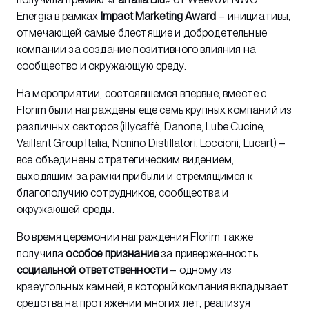
Energia в рамках
Impact Marketing Award
– инициативы,
отмечающей самые блестящие и добродетельные
компании за создание позитивного влияния на
сообщество и окружающую среду.
На мероприятии, состоявшемся впервые, вместе с
Florim были награждены еще семь крупных компаний из
различных секторов (illycaffè, Danone, Lube Cucine,
Vaillant Group Italia, Nonino Distillatori, Loccioni, Lucart) –
все объединены стратегическим видением,
выходящим за рамки прибыли и стремящимся к
благополучию сотрудников, сообщества и
окружающей среды.
Во время церемонии награждения Florim также
получила
особое признание
за приверженность
социальной ответственности
– одному из
краеугольных камней, в который компания вкладывает
средства на протяжении многих лет, реализуя