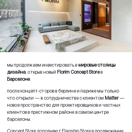
мы продолжаем инвестировать в
мировые столицы
дизайна
, открыв новый
Florim Concept Store
в
Барселоне
.
после концепт-сторов в берлине и париже мы только
что открыли — в сотрудничестве с клиентом
Matter
—
новое пространство для проектировщиков и частных
клиентов в престижном районе в самом центре
барселоны.
Concept Store
дополняют Flagship Store в продвижении