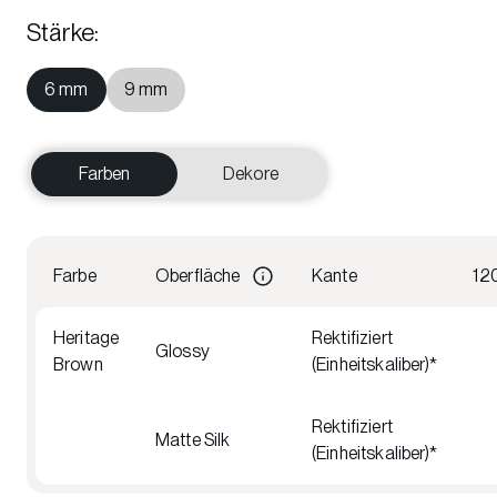
Stärke
:
6 mm
9 mm
Farben
Dekore
Farbe
Oberfläche
Kante
12
Heritage
Rektifiziert
Glossy
Brown
(Einheitskaliber)*
Rektifiziert
Matte Silk
(Einheitskaliber)*