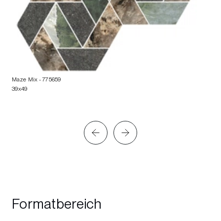
Maze Mix
- 775659
39x49
Formatbereich