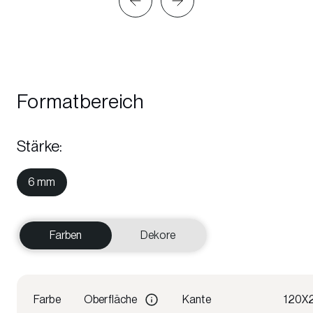
Formatbereich
Stärke
:
6 mm
Farben
Dekore
Farbe
Oberfläche
Kante
120X