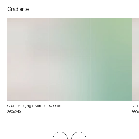
Gradiente
Gradiente grigio-verde
- 9000199
Grad
360x240
360