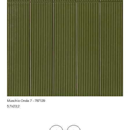
Muschio Onda 7
- 787129
5,7x23,2