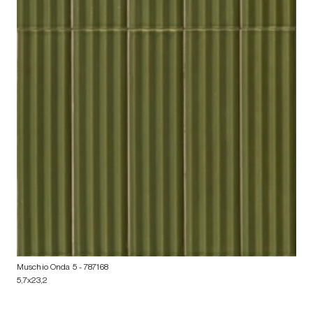
Muschio Onda 5
- 787168
5,7x23,2