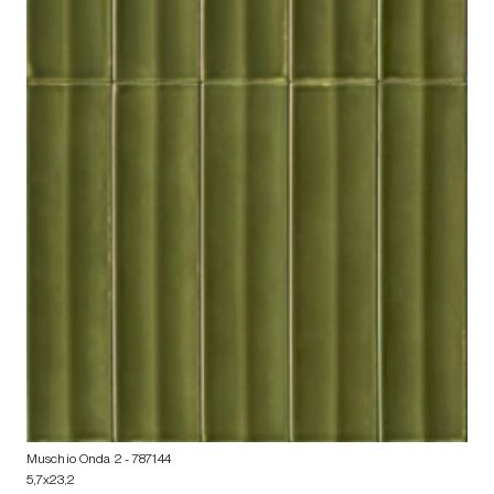
Muschio Onda 2
- 787144
5,7x23,2