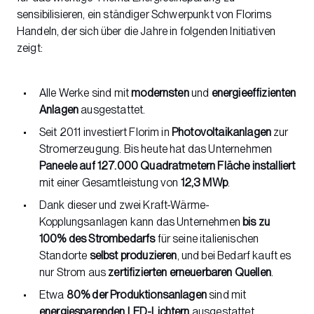
sensibilisieren, ein ständiger Schwerpunkt von Florims
Handeln, der sich über die Jahre in folgenden Initiativen
zeigt:
Alle Werke sind mit
modernsten
und
energieeffizienten
Anlagen
ausgestattet.
Seit 2011 investiert Florim in
Photovoltaikanlagen
zur
Stromerzeugung. Bis heute hat das Unternehmen
Paneele auf 127.000 Quadratmetern Fläche installiert
mit einer Gesamtleistung von
12,3 MWp
.
Dank dieser und zwei Kraft-Wärme-
Kopplungsanlagen kann das Unternehmen
bis zu
100% des Strombedarfs
für seine italienischen
Standorte
selbst produzieren
, und bei Bedarf kauft es
nur Strom aus
zertifizierten erneuerbaren Quellen
.
Etwa
80% der Produktionsanlagen
sind mit
energiesparenden LED-Lichtern
ausgestattet.