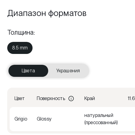
Диапазон форматов
Толщина
:
8.5 mm
Цвета
Украшения
Цвет
Поверхность
Край
11.
натуральный
Grigio
Glossy
(прессованный)