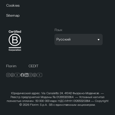
Cookies
Sitemap
Язык
Русский
Florim
CEDIT
Юридический адрес: Via Canaletto 24, 41042 Фьорано-Моденезе. —
Реестр предприятий Модены № 01265320364. — Уставный капитал
полностью оплачен: 50 000 000 евро НДС/ИНН 01265320364 — Copyright
© 2026 Florim S.p.A. SB с единственным акционером.