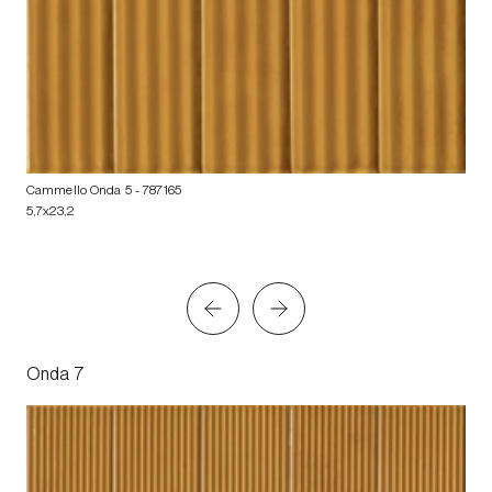
Cammello Onda 5
- 787165
5,7x23,2
Onda 7