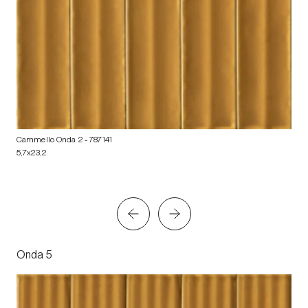
Cammello Onda 2
- 787141
5,7x23,2
Onda 5