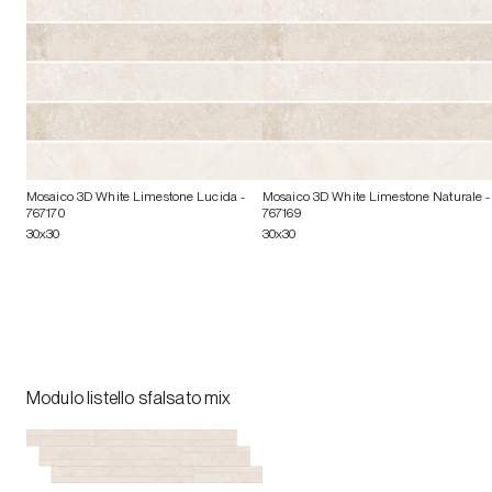
Mosaico 3D White Limestone Lucida
-
Mosaico 3D White Limestone Naturale
-
767170
767169
30x30
30x30
Modulo listello sfalsato mix