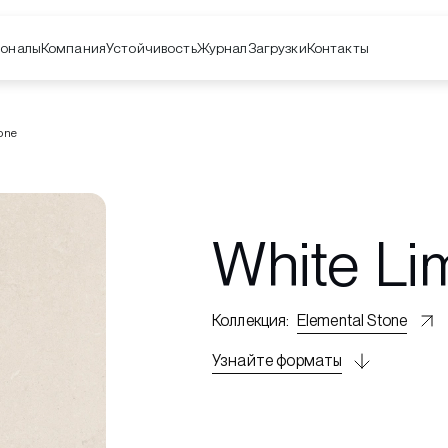
оналы
Компания
Контакты
Устойчивость
Журнал
Загрузки
one
White Li
Коллекция
:
Elemental Stone
Узнайте форматы