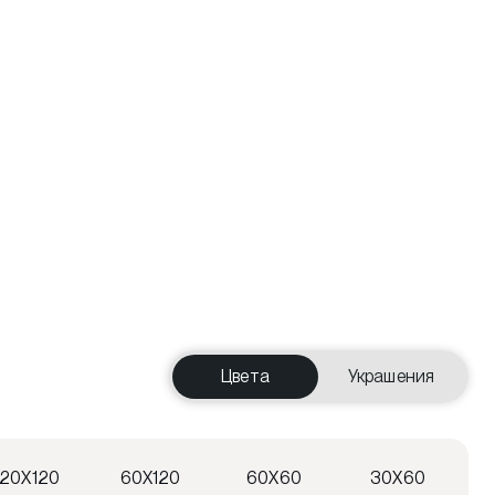
Цвета
Украшения
120X120
60X120
60X60
30X60