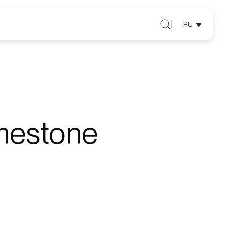
RU
mestone