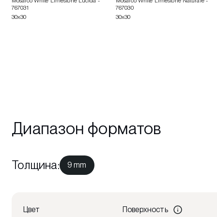
Mosaico White Limestone Lucida
-
Mosaico White Limestone Naturale
-
767031
767030
30x30
30x30
Диапазон форматов
Толщина
:
9 mm
Цвет
Поверхность