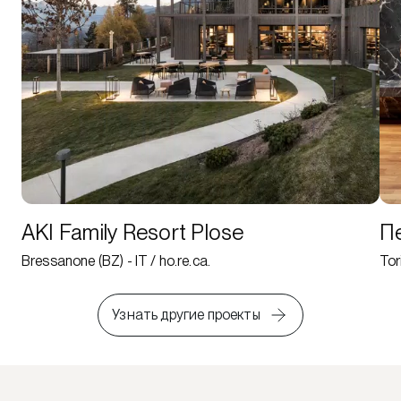
AKI Family Resort Plose
Пе
Bressanone (BZ) - IT / ho.re.ca.
Tor
Узнать другие проекты