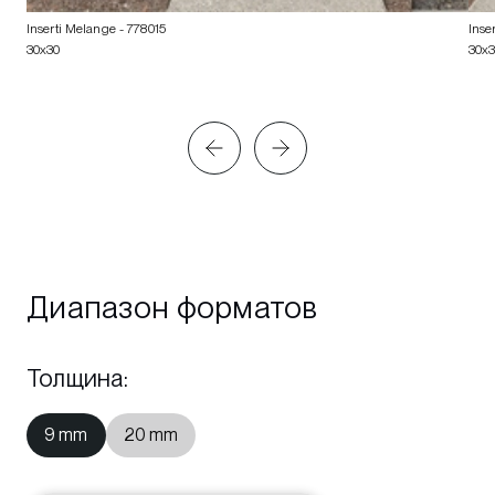
Inserti Melange
- 778015
Inse
30x30
30x
Диапазон форматов
Толщина
:
9 mm
20 mm