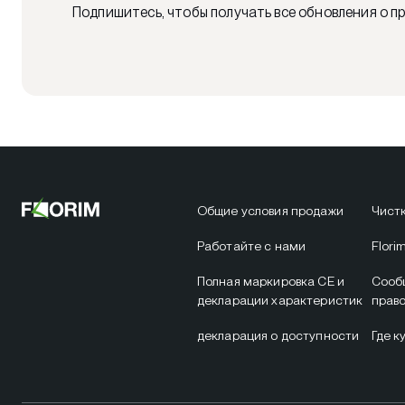
Подпишитесь, чтобы получать все обновления о пр
Общие условия продажи
Чистк
Работайте с нами
Flori
Полная маркировка CE и
Сооб
декларации характеристик
прав
декларация о доступности
Где к