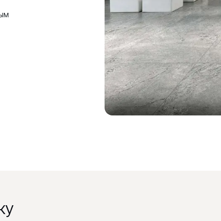
ным
ку