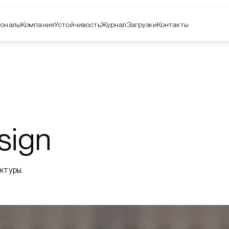
оналы
Компания
Контакты
Устойчивость
Журнал
Загрузки
sign
ктуры.