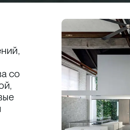
ний,
а со
ой,
вые
и