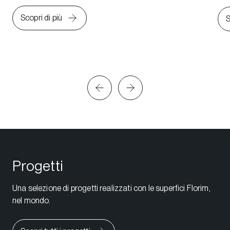
Scopri di più
S
Progetti
Una selezione di progetti realizzati con le superfici Florim,
nel mondo.