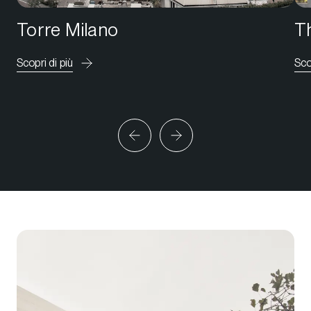
Torre Milano
Th
Scopri di più
Sco