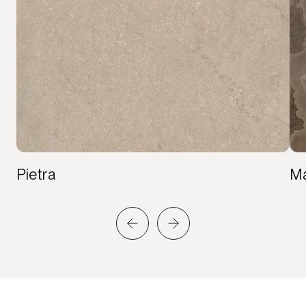
Pietra
M