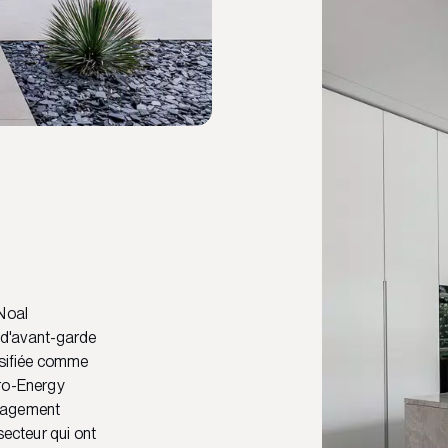
 Noal
t d'avant-garde
assifiée comme
ro-Energy
engagement
secteur qui ont