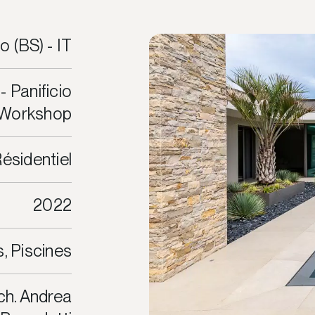
o (BS) - IT
 Panificio
 Workshop
ésidentiel
2022
, Piscines
rch. Andrea