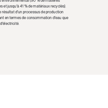
ct environnemental (90 % de matières
es et jusqu'à 41 % de matériaux recyclés).
le résultat d'un processus de production
tant en termes de consommation d'eau que
'électricité.