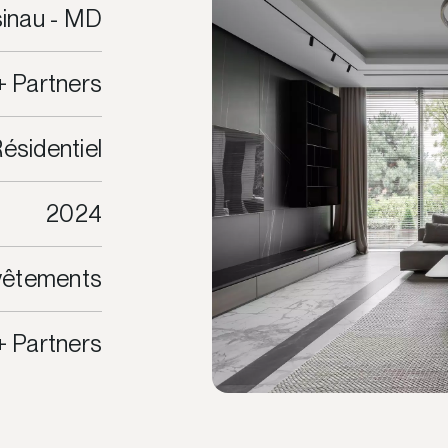
sinau - MD
+ Partners
ésidentiel
2024
evêtements
+ Partners