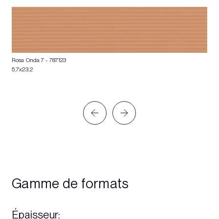
Rosa Onda 7
- 787123
5,7x23,2
Gamme de formats
Épaisseur
: