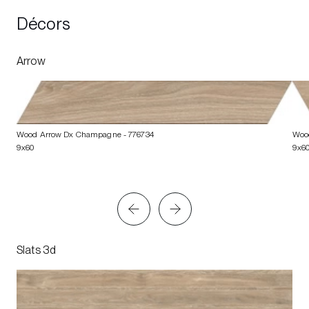
Décors
Arrow
Wood Arrow Dx Champagne
- 776734
Woo
9x60
9x6
Slats 3d