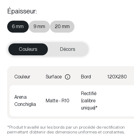
Épaisseur
:
6 mm
9 mm
20 mm
Couleurs
Décors
Couleur
Surface
Bord
120X280
Rectifié
Arena
Matte - R10
(calibre
Conchiglia
unique)*
*Produit travaillé sur les bords par un procédé de rectification
permettant d’obtenir des dimensions uniformes et constantes,