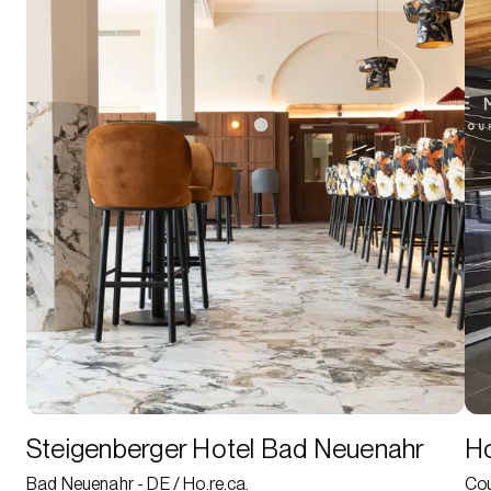
Steigenberger Hotel Bad Neuenahr
Ho
Bad Neuenahr - DE / Ho.re.ca.
Cou