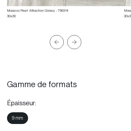
Mosaico Pearl Attraction Glossy
- 756314
Mosa
30x30
30x
Gamme de formats
Épaisseur
:
9 mm