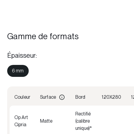
Gamme de formats
Épaisseur
:
6 mm
Couleur
Surface
Bord
120X280
1
Rectifié
Op Art
Matte
(calibre
Cipria
unique)*