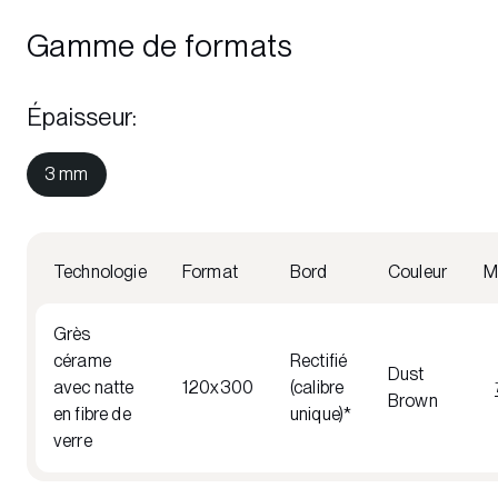
Gamme de formats
Épaisseur
:
3 mm
Technologie
Format
Bord
Couleur
M
Grès
cérame
Rectifié
Dust
avec natte
120x300
(calibre
Brown
en fibre de
unique)*
verre