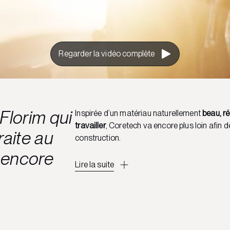
Regarder la vidéo complète
Florim qui
Inspirée d’un matériau naturellement
beau, ré
travailler
, Coretech va encore plus loin afin 
traite au
construction.
 encore
Lire la suite