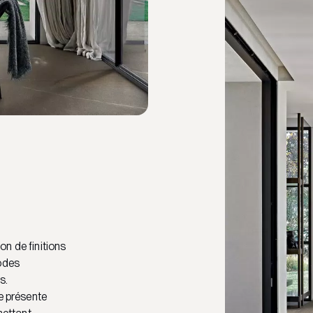
ion de finitions
hodes
s.
le présente