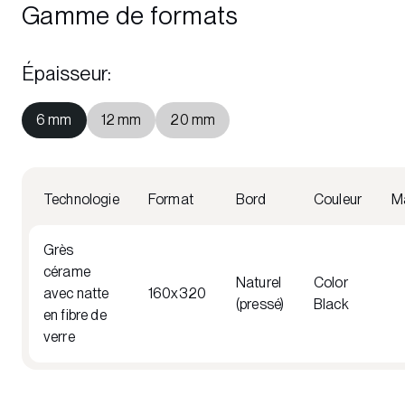
Gamme de formats
Épaisseur
:
6 mm
12 mm
20 mm
Technologie
Format
Bord
Couleur
Ma
Grès
cérame
Naturel
Color
avec natte
160x320
(pressé)
Black
en fibre de
verre