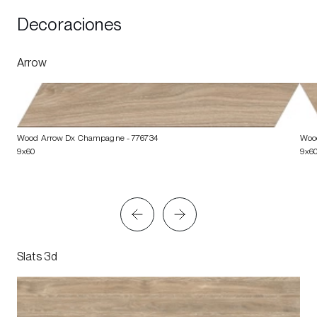
Decoraciones
Arrow
Wood Arrow Dx Champagne
- 776734
Woo
9x60
9x6
Slats 3d