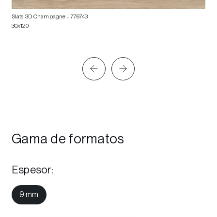
Slats 3D Champagne
- 776743
30x120
Gama de formatos
Espesor
:
9 mm