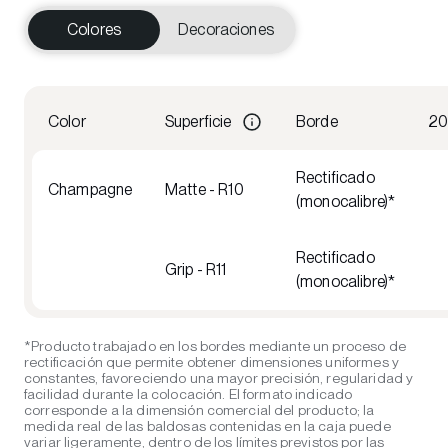
Colores
Decoraciones
Color
Superficie
Borde
20
Rectificado
Champagne
Matte - R10
(monocalibre)*
Rectificado
Grip - R11
(monocalibre)*
*Producto trabajado en los bordes mediante un proceso de
rectificación que permite obtener dimensiones uniformes y
constantes, favoreciendo una mayor precisión, regularidad y
facilidad durante la colocación. El formato indicado
corresponde a la dimensión comercial del producto; la
medida real de las baldosas contenidas en la caja puede
variar ligeramente, dentro de los límites previstos por las