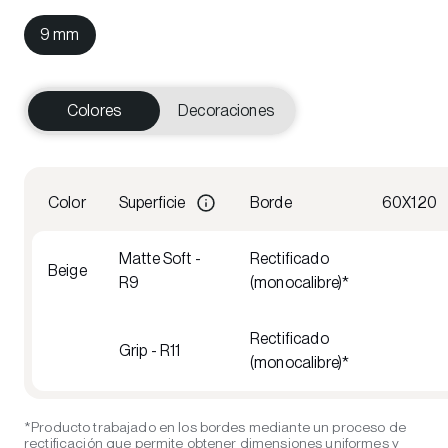
9 mm
Colores
Decoraciones
Color
Superficie
Borde
60X120
Matte Soft -
Rectificado
Beige
R9
(monocalibre)*
Rectificado
Grip - R11
(monocalibre)*
*Producto trabajado en los bordes mediante un proceso de
rectificación que permite obtener dimensiones uniformes y