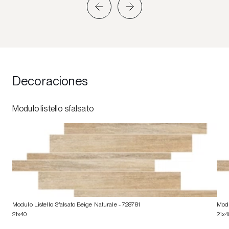
Decoraciones
Modulo listello sfalsato
Modulo Listello Sfalsato Beige Naturale
- 728781
Modu
21x40
21x4