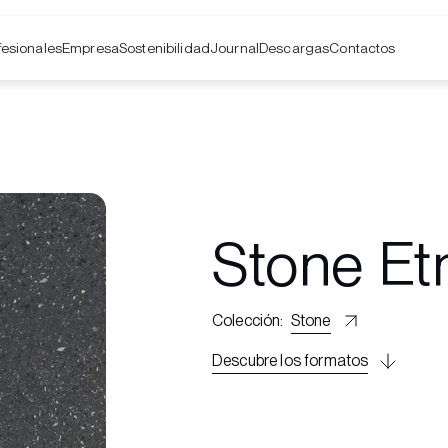
fesionales
Empresa
Contactos
Sostenibilidad
Journal
Descargas
Stone Et
Colección
:
Stone
Descubre los formatos