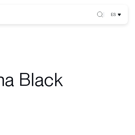
ES
na Black