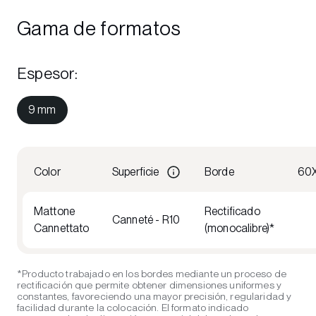
Gama de formatos
Espesor
:
9 mm
Color
Superficie
Borde
60
Mattone
Rectificado
Canneté - R10
Cannettato
(monocalibre)*
*Producto trabajado en los bordes mediante un proceso de
rectificación que permite obtener dimensiones uniformes y
constantes, favoreciendo una mayor precisión, regularidad y
facilidad durante la colocación. El formato indicado