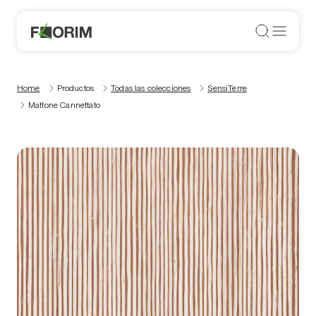
Home
Productos
Todas las colecciones
SensiTerre
Mattone Cannettato