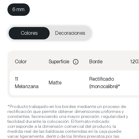
6 mm
Colores
Decoraciones
Color
Superficie
Borde
12
11
Rectificado
Matte
Melanzana
(monocalibre)*
*Producto trabajado en los bordes mediante un proceso de
rectificación que permite obtener dimensiones uniformes y
constantes, favoreciendo una mayor precisión, regularidad y
facilidad durante la colocación. El formato indicado
corresponde a la dimensión comercial del producto; la
medida real de las baldosas contenidas en la caja puede
variar ligeramente, dentro de los límites previstos por las