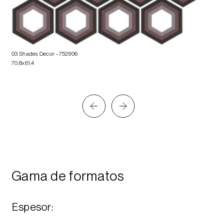
03 Shades Decor
- 752906
70,8x61,4
Gama de formatos
Espesor
: