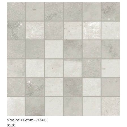
Mosaico 3D White
- 747470
30x30