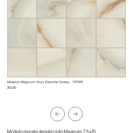
Mosaico Magnum Onyx Blanche Glossy
- 767615
30x30
Módulo murete desplazado Magnum 7,5x15