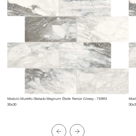
Modulo Muretto Sfalsato Magnum Étoile Renoir Glossy
- 761813
Modu
30x30
30x