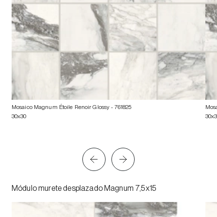
Mosaico Magnum Étoile Renoir Glossy
- 761825
Mosa
30x30
30x
Módulo murete desplazado Magnum 7,5x15