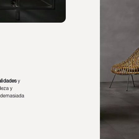
alidades
y
deza y
n demasiada