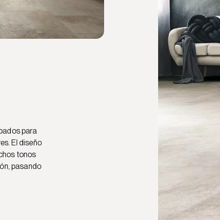
abados para
res. El diseño
uchos tonos
rbón, pasando