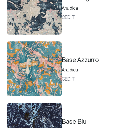
Araldica
CEDIT
Base Azzurro
Araldica
CEDIT
Base Blu