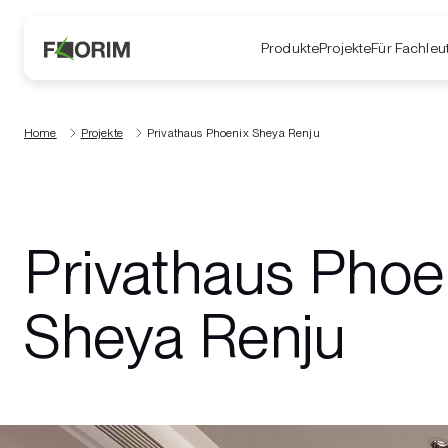
Produkte
Projekte
Für Fachleu
Home
Projekte
Privathaus Phoenix Sheya Renju
Privathaus Phoe
Sheya Renju