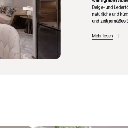
warmgrauen Ader
Beige- und Ledert
natürliche und küns
und zeitgemäßes
E
Mehr lesen