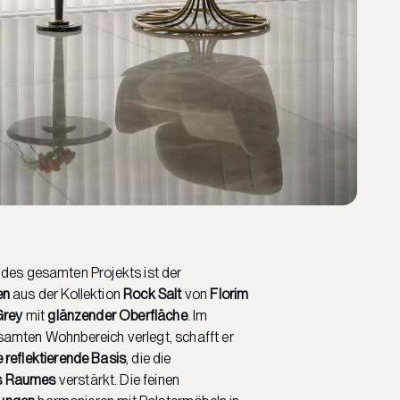
 des gesamten Projekts ist der
en
aus der Kollektion
Rock Salt
von
Florim
Grey
mit
glänzender Oberfläche
. Im
amten Wohnbereich verlegt, schafft er
reflektierende Basis
, die die
s Raumes
verstärkt. Die feinen