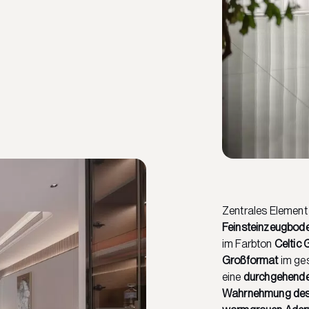
Zentrales Element
Feinsteinzeugbod
im Farbton
Celtic 
Großformat
im ges
eine
durchgehende 
Wahrnehmung de