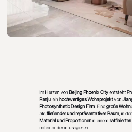
Im Herzen von
Beijing Phoenix City
entsteht
Ph
Renju
, ein
hochwertiges Wohnprojekt
von
Jian
Photosynthetic Design Firm
. Eine
große Wohn
als
fließender und repräsentativer Raum
, in d
Material und Proportionen
in einem
raffinierte
miteinander interagieren.