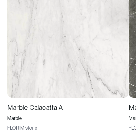
Marble Calacatta A
Ma
Marble
Mar
FLORIM stone
FL