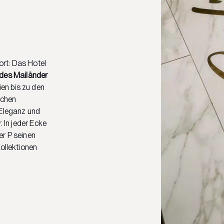
rt: Das Hotel
des Mailänder
ien bis zu den
ichen
 Eleganz und
. In jeder Ecke
er P seinen
Kollektionen