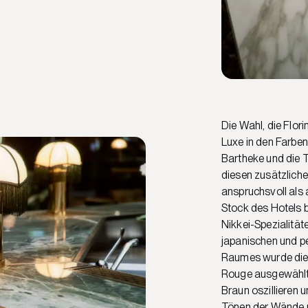
Die Wahl, die Flor
Luxe in den Farben
Bartheke und die 
diesen zusätzlich
anspruchsvoll als a
Stock des Hotels 
Nikkei-Spezialität
japanischen und p
Raumes wurde die L
Rouge ausgewählt,
Braun oszillieren
Tönen der Wände 