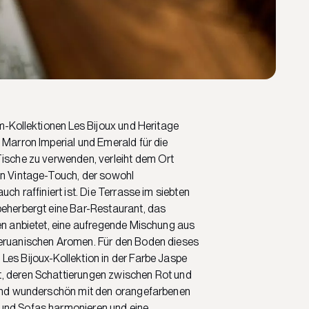
im-Kollektionen Les Bijoux und Heritage
 Marron Imperial und Emerald für die
Tische zu verwenden, verleiht dem Ort
en Vintage-Touch, der sowohl
uch raffiniert ist. Die Terrasse im siebten
beherbergt eine Bar-Restaurant, das
en anbietet, eine aufregende Mischung aus
eruanischen Aromen. Für den Boden dieses
es Bijoux-Kollektion in der Farbe Jaspe
 deren Schattierungen zwischen Rot und
 und wunderschön mit den orangefarbenen
und Sofas harmonieren und eine