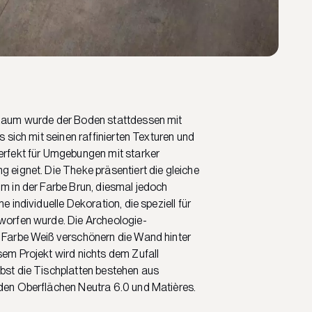
 Raum wurde der Boden stattdessen mit
as sich mit seinen raffinierten Texturen und
erfekt für Umgebungen mit starker
g eignet. Die Theke präsentiert die gleiche
um in der Farbe Brun, diesmal jedoch
ne individuelle Dekoration, die speziell für
tworfen wurde. Die Archeologie-
r Farbe Weiß verschönern die Wand hinter
sem Projekt wird nichts dem Zufall
bst die Tischplatten bestehen aus
 den Oberflächen Neutra 6.0 und Matières.