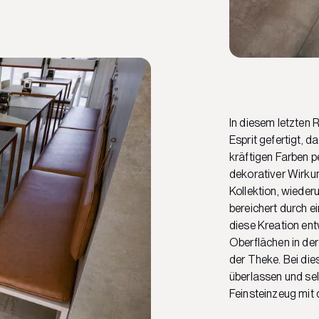
In diesem letzten
Esprit gefertigt, d
kräftigen Farben p
dekorativer Wirkun
Kollektion, wieder
bereichert durch ei
diese Kreation en
Oberflächen in de
der Theke. Bei die
überlassen und sel
Feinsteinzeug mit