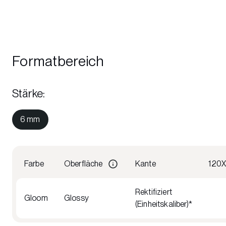
Formatbereich
Stärke
:
6 mm
Farbe
Oberfläche
Kante
120
Rektifiziert
Gloom
Glossy
(Einheitskaliber)*