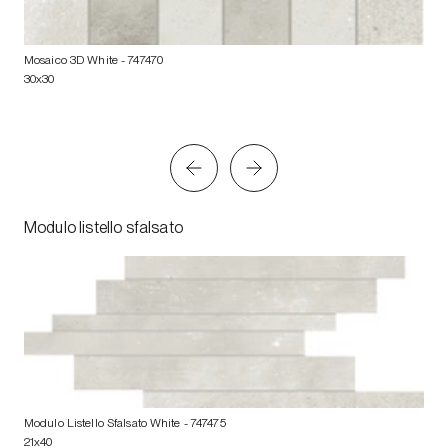
Mosaico 3D White
- 747470
30x30
Modulo listello sfalsato
Modulo Listello Sfalsato White
- 747475
21x40