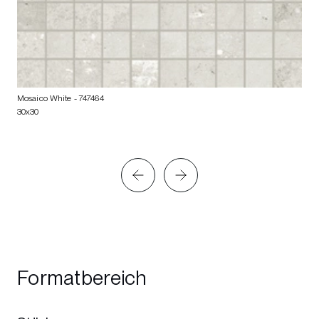
Mosaico White
- 747464
30x30
Formatbereich