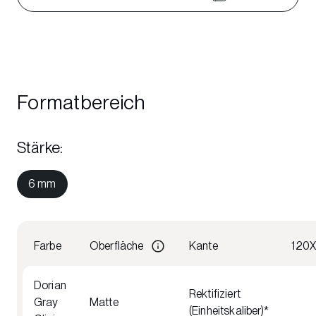
Formatbereich
Stärke
:
6 mm
Farbe
Oberfläche
Kante
120
Dorian
Rektifiziert
Gray
Matte
(Einheitskaliber)*