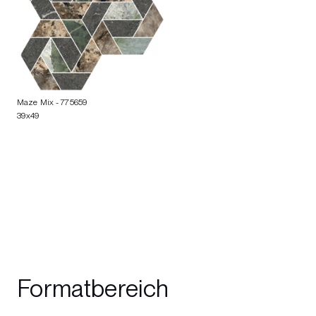
Maze Mix
- 775659
39x49
Formatbereich