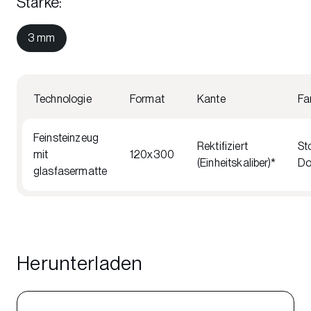
Stärke
:
3 mm
Technologie
Format
Kante
Fa
Feinsteinzeug
Rektifiziert
St
mit
120x300
(Einheitskaliber)*
Do
glasfasermatte
Herunterladen