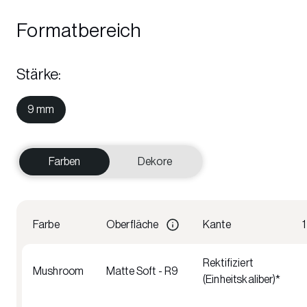
Formatbereich
Stärke
:
9 mm
Farben
Dekore
Farbe
Oberfläche
Kante
Rektifiziert
Mushroom
Matte Soft - R9
(Einheitskaliber)*