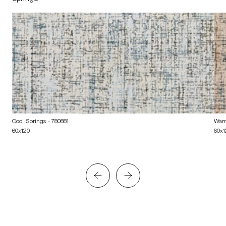
Cool Springs
- 780881
War
60x120
60x1