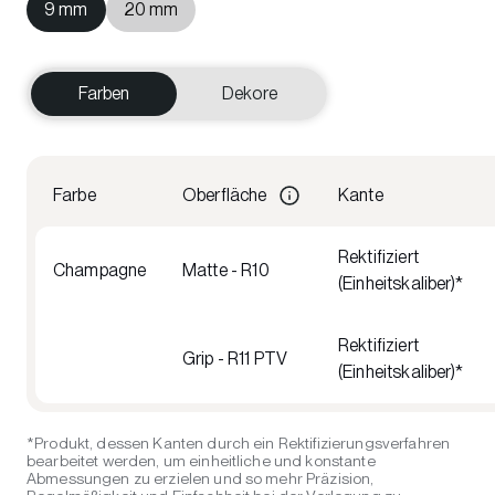
9 mm
20 mm
Farben
Dekore
Farbe
Oberfläche
Kante
Rektifiziert
Champagne
Matte - R10
(Einheitskaliber)*
Rektifiziert
Grip - R11 PTV
(Einheitskaliber)*
*Produkt, dessen Kanten durch ein Rektifizierungsverfahren
bearbeitet werden, um einheitliche und konstante
Abmessungen zu erzielen und so mehr Präzision,