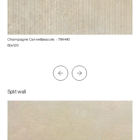
Champagne Cannet&eacute;
- 784440
60x120
Split wall