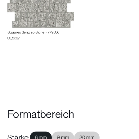
Squares Serizzo Stone
- 779356
33,5x37
Formatbereich
Stärke
:
6 mm
9 mm
20 mm