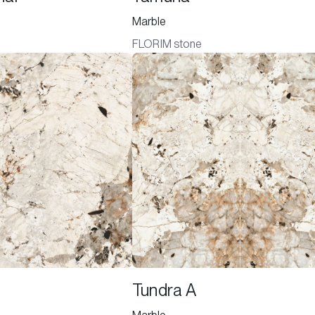
Marble
FLORIM stone
Tundra A