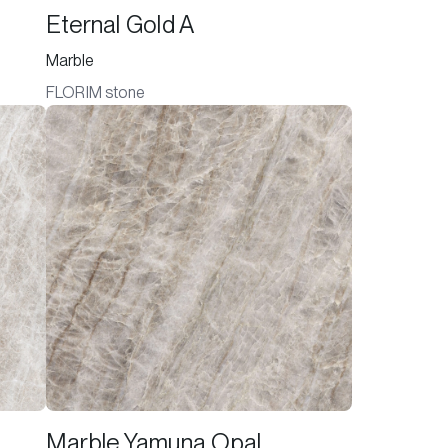
Eternal Gold A
Marble
FLORIM stone
Marble Yamuna Opal