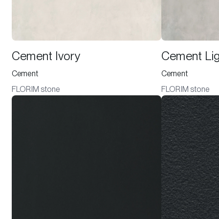
Cement Ivory
Cement Lig
Cement
Cement
FLORIM stone
FLORIM stone