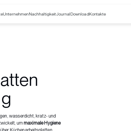
te
Unternehmen
Kontakte
Nachhaltigkeit
Journal
Download
atten
ug
igen, wasserdicht, kratz- und
twickelt, um
maximale Hygiene
 über Küchenarbeitsplatten
.