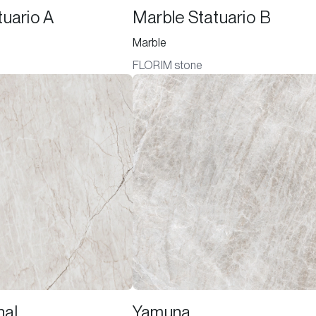
tuario A
Marble Statuario B
Marble
FLORIM stone
hal
Yamuna