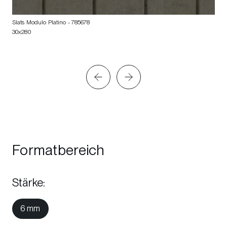
Slats Modulo Platino
- 785678
30x280
Formatbereich
Stärke
:
6 mm