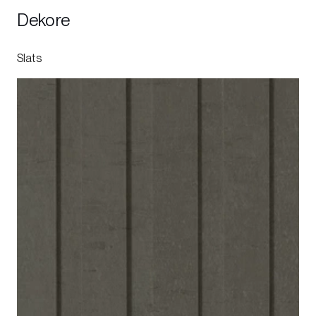
Dekore
Slats