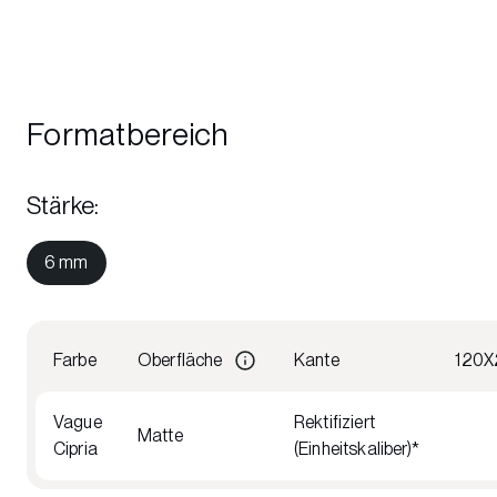
Formatbereich
Stärke
:
6 mm
Farbe
Oberfläche
Kante
120X
Vague
Rektifiziert
Matte
Cipria
(Einheitskaliber)*