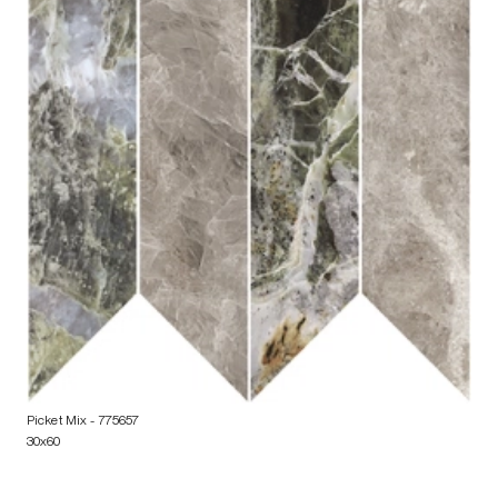
Picket Mix
- 775657
30x60