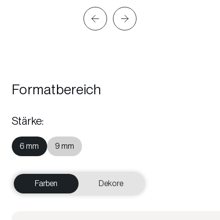
Formatbereich
Stärke
:
6 mm
9 mm
Farben
Dekore