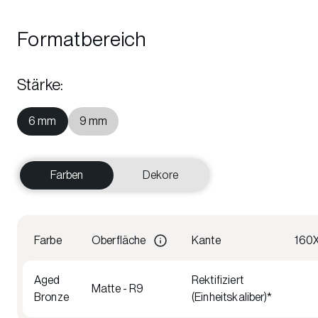
Formatbereich
Stärke
:
6 mm
9 mm
Farben
Dekore
Farbe
Oberfläche
Kante
160
Aged
Rektifiziert
Matte - R9
Bronze
(Einheitskaliber)*