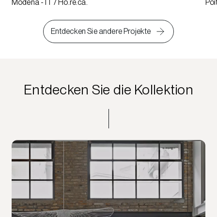
Modena - IT / Ho.re.ca.
Poi
Entdecken Sie andere Projekte
Entdecken Sie die Kollektion