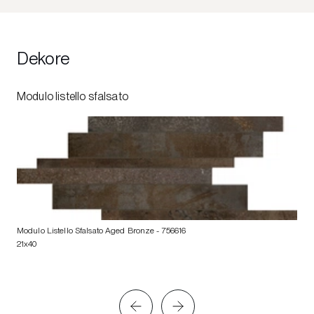
Dekore
Modulo listello sfalsato
Modulo Listello Sfalsato Aged Bronze
- 756616
21x40